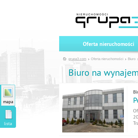
Oferta nieruchomości
grupa3.com
Oferta nieruchomości
Biuro
Biuro na wynaje
Bi
P
mapa
Of
20
Tr
lista