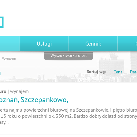
Usługi
Cennik
Wyszukiwarka ofert
Wynajem
m
Sortuj wg:
Cena
Dat
uro
| wynajem
oznań, Szczepankowo,
erta najmu powierzchni biurowej na Szczepankowie, I piętro biur
13 roku o powierzchni ok. 350 m2. Bardzo dobry dojazd od strony
asy...