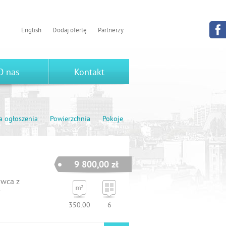
English
Dodaj ofertę
Partnerzy
O nas
Kontakt
a ogłoszenia
Powierzchnia
Pokoje
9 800,00 zł
owca z
350.00
6