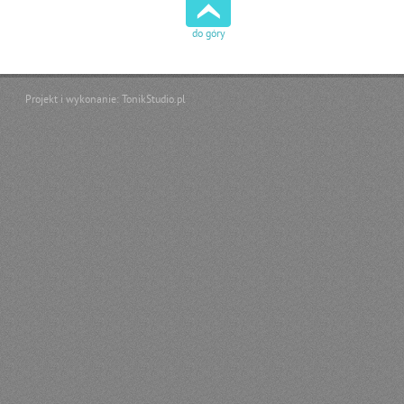
do góry
Projekt i wykonanie:
TonikStudio.pl