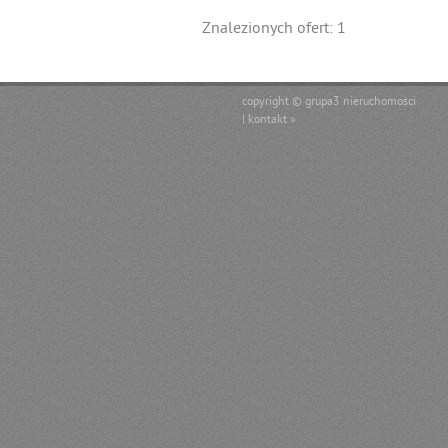
Znalezionych ofert: 1
copyright © grupa3 nieruchomości
|
kontakt »