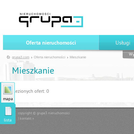
Oferta nieruchomości
Usługi
Wy
grupa3.com
Oferta nieruchomości
Mieszkanie
Mieszkanie
Znalezionych ofert: 0
mapa
copyright © grupa3 nieruchomości
|
kontakt »
lista