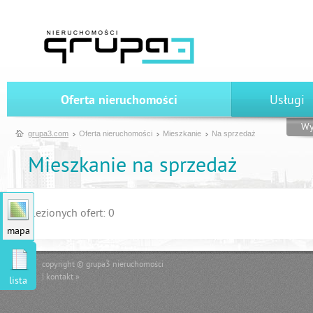
Oferta nieruchomości
Usługi
Wy
grupa3.com
Oferta nieruchomości
Mieszkanie
Na sprzedaż
Mieszkanie na sprzedaż
Znalezionych ofert: 0
mapa
copyright © grupa3 nieruchomości
|
kontakt »
lista